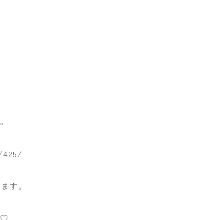
！
す。
/425/
します。
ぞ♡