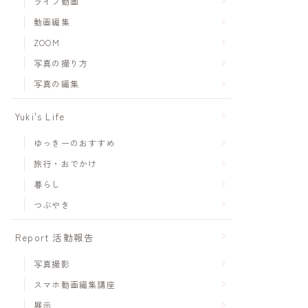
ライブ動画
動画編集
ZOOM
写真の撮り方
写真の編集
Yuki's Life
ゆっきーのおすすめ
旅行・おでかけ
暮らし
つぶやき
Report 活動報告
写真撮影
スマホ動画編集講座
展示