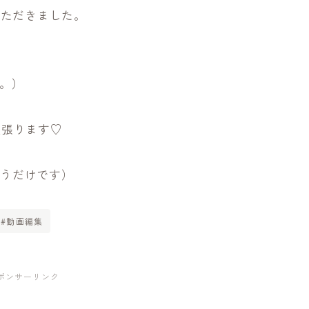
いただきました。
。）
頑張ります♡
いうだけです）
#動画編集
ポンサーリンク