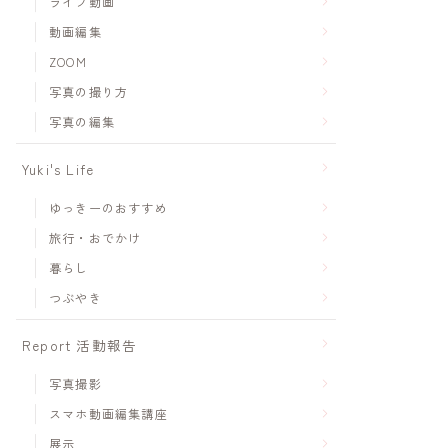
ライブ動画
動画編集
ZOOM
写真の撮り方
写真の編集
Yuki's Life
ゆっきーのおすすめ
旅行・おでかけ
暮らし
つぶやき
Report 活動報告
写真撮影
スマホ動画編集講座
展示