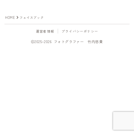
写真を撮って欲しい
HOME
フェイスブック
プロフィール撮影
商品撮影
運営者情報
プライバシーポリシー
出張・イベント撮影
2025–2026 フォトグラファー 竹内悠貴
写真を教えて欲しい
スケジュール
Follow Me
Photo gallery
Portfolio/ポートフォリオ
Online Shop