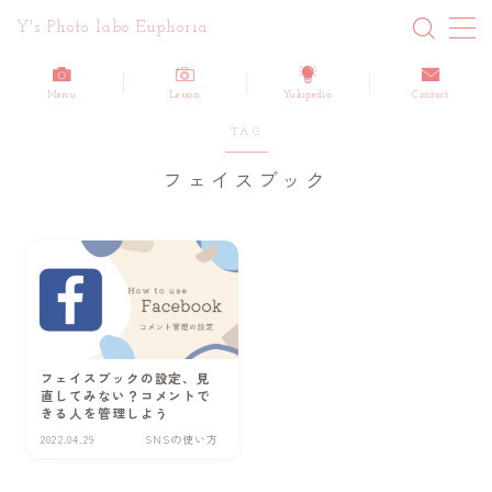
Y's Photo labo Euphoria
MENU
Menu
Lesson
Yukipedia
Contact
TAG
ホーム
フェイスブック
About me
Blog 最新記事一覧
Information/お知らせ
Report/活動報告
フェイスブックの設定、見
Customers Reviews/ご感想
直してみない？コメントで
きる人を管理しよう
How-to/写真・動画のノウハウ
2022.04.29
SNSの使い方
Yuki’s life/日記