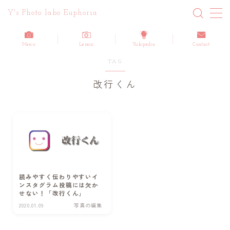
Y's Photo labo Euphoria
MENU
Menu
Lesson
Yukipedia
Contact
TAG
ホーム
改行くん
About me
Blog 最新記事一覧
Information/お知らせ
Report/活動報告
読みやすく伝わりやすいイ
Customers Reviews/ご感想
ンスタグラム投稿には欠か
せない！「改行くん」
How-to/写真・動画のノウハウ
2020.01.09
写真の編集
Yuki’s life/日記