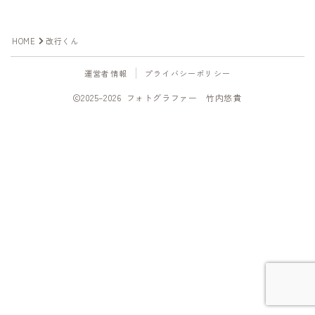
写真を撮って欲しい
HOME
改行くん
プロフィール撮影
商品撮影
運営者情報
プライバシーポリシー
出張・イベント撮影
2025–2026 フォトグラファー 竹内悠貴
写真を教えて欲しい
スケジュール
Follow Me
Photo gallery
Portfolio/ポートフォリオ
Online Shop