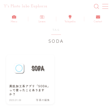
Y's Photo labo Euphoria
MENU
Menu
Lesson
Yukipedia
Contact
TAG
ホーム
SODA
About me
Blog 最新記事一覧
Information/お知らせ
Report/活動報告
美肌加工系アプリ「SODA」
Customers Reviews/ご感想
って使ったことあります
か？
How-to/写真・動画のノウハウ
2020.01.08
写真の編集
Yuki’s life/日記