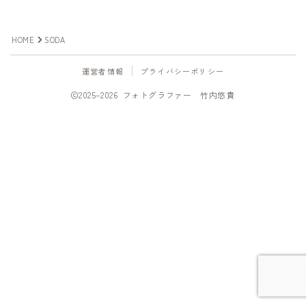
写真を撮って欲しい
HOME
SODA
プロフィール撮影
商品撮影
運営者情報
プライバシーポリシー
出張・イベント撮影
2025–2026 フォトグラファー 竹内悠貴
写真を教えて欲しい
スケジュール
Follow Me
Photo gallery
Portfolio/ポートフォリオ
Online Shop