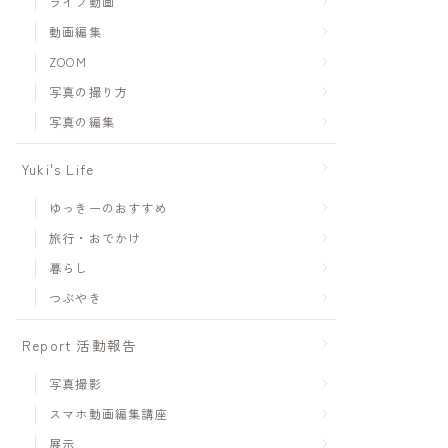
ライブ動画
動画編集
ZOOM
写真の撮り方
写真の編集
Yuki's Life
ゆっきーのおすすめ
旅行・おでかけ
暮らし
つぶやき
Report 活動報告
写真撮影
スマホ動画編集講座
展示