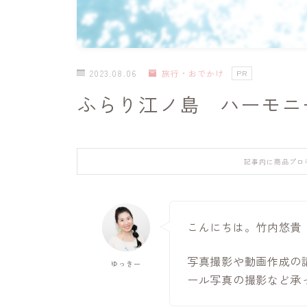
2023.08.06
旅行・おでかけ
PR
ふらり江ノ島 ハーモニ
記事内に商品プロ
こんにちは。竹内悠貴
写真撮影や動画作成の
ゆっきー
ール写真の撮影など承