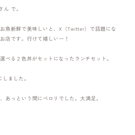
さん で。
魚新鮮で美味しいと、X（Twitter）で話題にな
たお店です。行けて嬉しいー！
が選べる２色丼がセットになったランチセット。
にしました。
て、あっという間にペロリでした。大満足。