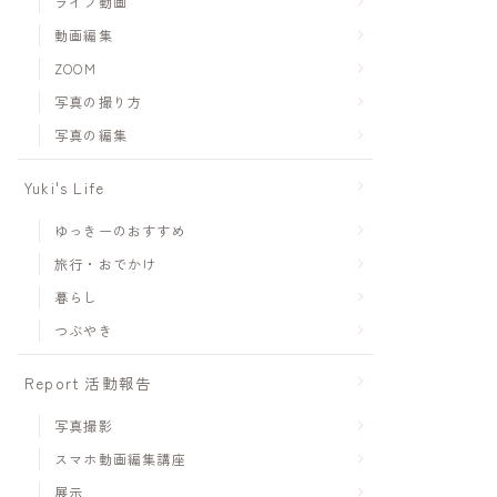
ライブ動画
動画編集
ZOOM
写真の撮り方
写真の編集
Yuki's Life
ゆっきーのおすすめ
旅行・おでかけ
暮らし
つぶやき
Report 活動報告
写真撮影
スマホ動画編集講座
展示