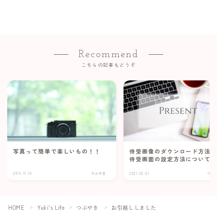
Recommend
こちらの記事もどうぞ
写真って簡単で楽しいもの！！
待受画像のダウンロード方法
待受画面の設定方法について
2019.11.15
つぶやき
2021.02.01
つぶ
HOME
Yuki's Life
つぶやき
お引越ししました
＞
＞
＞