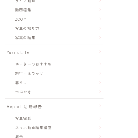
ライブ動画
動画編集
ZOOM
写真の撮り方
写真の編集
Yuki's Life
ゆっきーのおすすめ
旅行・おでかけ
暮らし
つぶやき
Report 活動報告
写真撮影
スマホ動画編集講座
展示