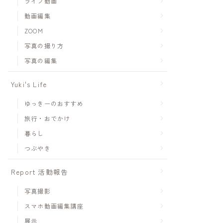
ライブ動画
動画編集
ZOOM
写真の撮り方
写真の編集
Yuki's Life
ゆっきーのおすすめ
旅行・おでかけ
暮らし
つぶやき
Report 活動報告
写真撮影
スマホ動画編集講座
展示