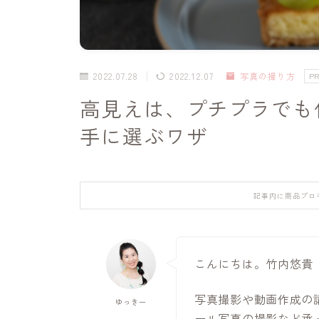
2022.07.28
2022.12.07
写真の撮り方
P
高見えは、プチプラでも
手に選ぶワザ
記事内に商品プロ
こんにちは。竹内悠貴
写真撮影や動画作成の
ゆっきー
ール写真の撮影など承