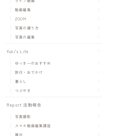
ライブ動画
動画編集
ZOOM
写真の撮り方
写真の編集
Yuki's Life
ゆっきーのおすすめ
旅行・おでかけ
暮らし
つぶやき
Report 活動報告
写真撮影
スマホ動画編集講座
展示