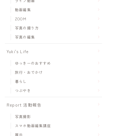
ライブ動画
動画編集
ZOOM
写真の撮り方
写真の編集
Yuki's Life
ゆっきーのおすすめ
旅行・おでかけ
暮らし
つぶやき
Report 活動報告
写真撮影
スマホ動画編集講座
展示