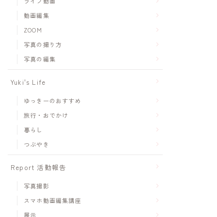
ライブ動画
動画編集
ZOOM
写真の撮り方
写真の編集
Yuki's Life
ゆっきーのおすすめ
旅行・おでかけ
暮らし
つぶやき
Report 活動報告
写真撮影
スマホ動画編集講座
展示