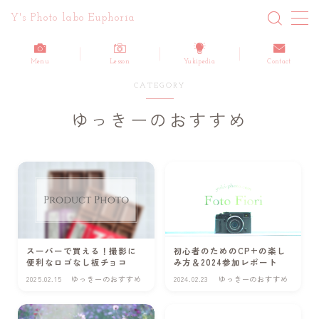
Y's Photo labo Euphoria
MENU
Menu
Lesson
Yukipedia
Contact
CATEGORY
ホーム
ゆっきーのおすすめ
About me
Blog 最新記事一覧
Information/お知らせ
Report/活動報告
Customers Reviews/ご感想
スーパーで買える！撮影に
初心者のためのCP+の楽し
便利なロゴなし板チョコ
み方＆2024参加レポート
How-to/写真・動画のノウハウ
2025.02.15
ゆっきーのおすすめ
2024.02.23
ゆっきーのおすすめ
Yuki’s life/日記