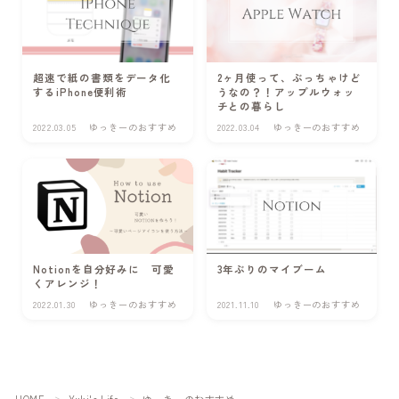
有料記事の決済完了ページ
利用規約／特定商取引法に基づく表記
超速で紙の書類をデータ化
2ヶ月使って、ぶっちゃけど
するiPhone便利術
うなの？！アップルウォッ
チとの暮らし
受講者さま専用 復習用動画
2022.03.05
ゆっきーのおすすめ
2022.03.04
ゆっきーのおすすめ
Notionを自分好みに 可愛
3年ぶりのマイブーム
くアレンジ！
2022.01.30
ゆっきーのおすすめ
2021.11.10
ゆっきーのおすすめ
Follow Me