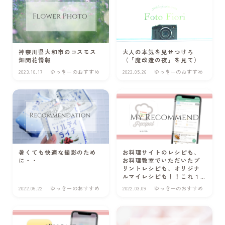
写真を撮って欲しい
プロフィール撮影
商品撮影
神奈川県大和市のコスモス
大人の本気を見せつけろ
畑開花情報
（「魔改造の夜」を見て）
出張・イベント撮影
2023.10.17
ゆっきーのおすすめ
2023.05.26
ゆっきーのおすすめ
写真を教えて欲しい
スケジュール
暑くても快適な撮影のため
お料理サイトのレシピも、
Photo gallery
に・・
お料理教室でいただいたプ
リントレシピも、オリジナ
ルマイレシピも！！これ１
Portfolio/ポートフォリオ
つで管理できちゃう！おす
2022.06.22
ゆっきーのおすすめ
2022.03.09
ゆっきーのおすすめ
すめアプリ
Online Shop